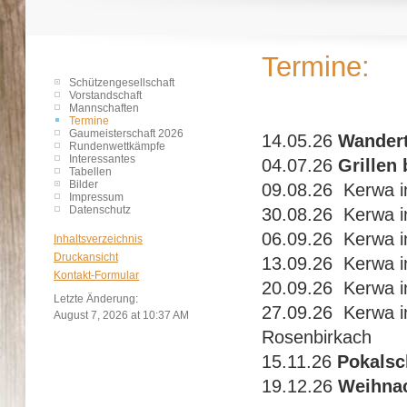
Termine
Schützengesellschaft
Vorstandschaft
Mannschaften
Termine
Gaumeisterschaft 2026
14.05.26
Wandert
Rundenwettkämpfe
Interessantes
04.07.26
Grillen
Tabellen
Bilder
09.08.26 Kerwa i
Impressum
Datenschutz
30.08.26 Kerwa i
06.09.26 Kerwa i
Inhaltsverzeichnis
Druckansicht
13.09.26 Kerwa i
Kontakt-Formular
20.09.26 Kerwa i
Letzte Änderung:
27.09.26 Kerwa i
August 7, 2026 at 10:37 AM
Rosenbirkach
15.11.26
Pokalsc
19.12.26
Weihnac